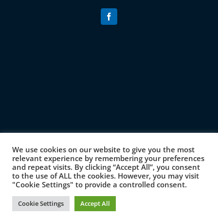
We use cookies on our website to give you the most
relevant experience by remembering your preferences
and repeat visits. By clicking “Accept All”, you consent
to the use of ALL the cookies. However, you may visit
"Cookie Settings" to provide a controlled consent.
Federația COLUMNA © 2021
2026 | Toate drepturile
Cookie Settings
Accept All
rezervate | Proudly delivered by
CG Tech Labs