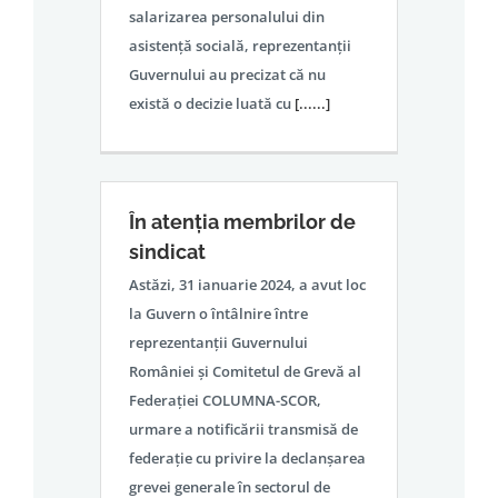
salarizarea personalului din
asistență socială, reprezentanții
Guvernului au precizat că nu
există o decizie luată cu
[......]
În atenția membrilor de
sindicat
Astăzi, 31 ianuarie 2024, a avut loc
la Guvern o întâlnire între
reprezentanții Guvernului
României și Comitetul de Grevă al
Federației COLUMNA-SCOR,
urmare a notificării transmisă de
federație cu privire la declanșarea
grevei generale în sectorul de