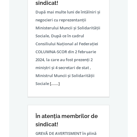
sindicat!
După mai multe luni de întâlniri și
negocieri cu reprezentanții
Ministerului Muncii și Solidarității
Sociale, După ce în cadrul
Consiliului Național al Federației
COLUMNA-SCOR din 2 februarie
2024, la care au fost prezenți 2
miniștri și 4 secretari de stat ,
Ministrul Muncii și Solidarității
Sociale
[......]
În atenția membrilor de
sindicat!
GREVĂ DE AVERTISMENT în plină