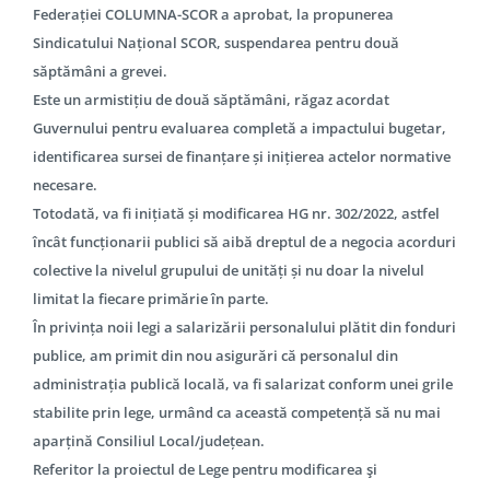
Federației COLUMNA-SCOR a aprobat, la propunerea
Sindicatului Național SCOR, suspendarea pentru două
săptămâni a grevei.
Este un armistițiu de două săptămâni, răgaz acordat
Guvernului pentru evaluarea completă a impactului bugetar,
identificarea sursei de finanțare și inițierea actelor normative
necesare.
Totodată, va fi inițiată și modificarea HG nr. 302/2022, astfel
încât funcționarii publici să aibă dreptul de a negocia acorduri
colective la nivelul grupului de unități și nu doar la nivelul
limitat la fiecare primărie în parte.
În privința noii legi a salarizării personalului plătit din fonduri
publice, am primit din nou asigurări că personalul din
administrația publică locală, va fi salarizat conform unei grile
stabilite prin lege, urmând ca această competență să nu mai
aparțină Consiliul Local/județean.
Referitor la proiectul de Lege pentru modificarea şi