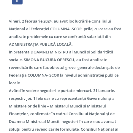
Vineri, 2 februarie 2024, au avut loc lucrările Consiliului
Național al Federației COLUMNA -SCOR, prilej cu care au fost
analizate problemele cu care se confruntă salariații din
ADMINISTRAȚIA PUBLICĂ LOCALĂ.
În prezența DOAMNEI MINISTRU al Muncii și Solidarității
sociale, SIMONA BUCURA OPRESCU, au fost analizate
revendicările care fac obiectul grevei generale declanșate de
Federația COLUMNA- SCOR la nivelul administrației publice
locale.
Având în vedere negocierile purtate miercuri, 31 ianuarie,
respectiv joi, 1 februarie cu reprezentanții Guvernului și a
Ministerelor de linie – Ministerul Muncii și Ministerul
Finanțelor, confirmate în cadrul Consiliului Național și de
Doamna Ministru al Muncii, negocieri în care s-au avansat
soluții pentru revendicările formulate, Consiliul Național al