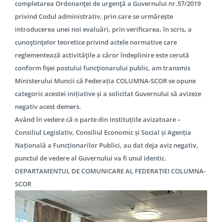
completarea Ordonanţei de urgenţă a Guvernului nr.57/2019
privind Codul administrativ, prin care se urmărește
introducerea unei noi evaluări, prin verificarea, în scris, a
cunoştinţelor teoretice privind actele normative care
reglementează activităţile a căror îndeplinire este cerută
conform fişei postului funcţionarului public, am transmis
Ministerului Muncii că Federația COLUMNA-SCOR se opune
categoric acestei inițiative și a solicitat Guvernului să avizeze
negativ acest demers.
Având în vedere că o parte din Instituțiile avizatoare –
Consiliul Legislativ, Consiliul Economic și Social și Agenția
Națională a Funcționarilor Publici, au dat deja aviz negativ,
punctul de vedere al Guvernului va fi unul identic.
DEPARTAMENTUL DE COMUNICARE AL FEDERAȚIEI COLUMNA-
SCOR