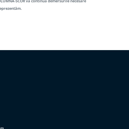
a COLUMNA-SCOR va continua demersurile necesare
 reprezentăm.
om