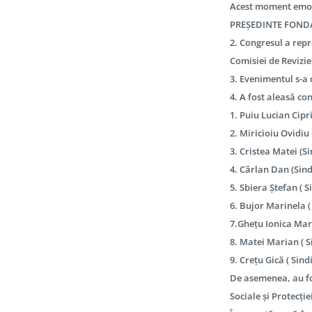
Acest moment emoți
PREȘEDINTE FONDA
2. Congresul a repr
Comisiei de Revizie
3. Evenimentul s-a 
4. A fost aleasă 
1. Puiu Lucian Cipr
2. Miricioiu Ovidiu
3. Cristea Matei (S
4. Cârlan Dan (Sind
5. Sbiera Ștefan ( 
6. Bujor Marinela (
7.Ghețu Ionica Mar
8. Matei Marian ( Si
9. Crețu Gică ( Sind
De asemenea, au fos
Sociale și Protecție