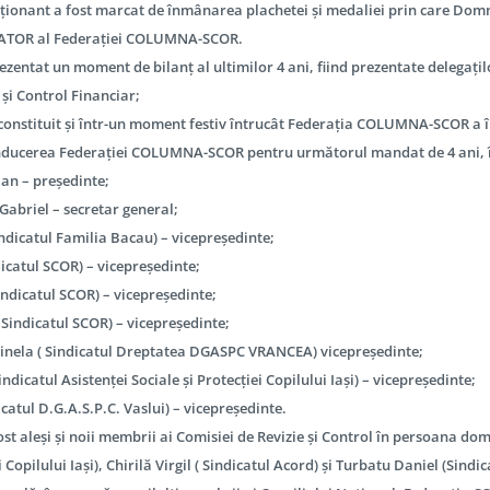
onant a fost marcat de înmânarea plachetei și medaliei prin care Domnul
TOR al Federației COLUMNA-SCOR.
ezentat un moment de bilanț al ultimilor 4 ani, fiind prezentate delegațil
 și Control Financiar;
constituit și într-un moment festiv întrucât Federația COLUMNA-SCOR a împ
conducerea Federației COLUMNA-SCOR pentru următorul mandat de 4 ani
ian – președinte;
 Gabriel – secretar general;
indicatul Familia Bacau) – vicepreședinte;
icatul SCOR) – vicepreședinte;
Sindicatul SCOR) – vicepreședinte;
 Sindicatul SCOR) – vicepreședinte;
inela ( Sindicatul Dreptatea DGASPC VRANCEA) vicepreședinte;
ndicatul Asistenței Sociale și Protecției Copilului Iași) – vicepreședinte;
icatul D.G.A.S.P.C. Vaslui) – vicepreședinte.
t aleși și noii membrii ai Comisiei de Revizie și Control în persoana dom
i Copilului Iași), Chirilă Virgil ( Sindicatul Acord) și Turbatu Daniel (Sin