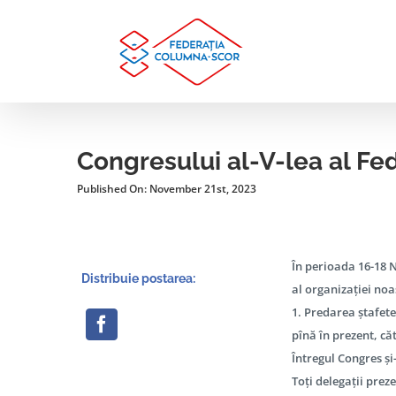
Skip
to
content
Congresului al-V-lea al 
Published On: November 21st, 2023
În perioada 16-18 
Distribuie postarea:
al organizației noa
1. Predarea ștafete
pînă în prezent, c
Întregul Congres ș
Toți delegații preze