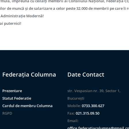
rmulă, împreună cu ceilalți membrii ai Consiliului Național, Federați
ilor de muncă și de salarizare a celor peste 32.000 de membrii pe care îi
 Administrație Modernă!
i puternici!
Federația Columna
Date Contact
Prezentare
str. Vespasian nr. 39, Sector 1,
Statut Federatie
București
Cardul de membru Columna
Mobile:
0733.300.627
RGPD
Fax:
021.315.09.50
Email:
office.federatiacolumna@gmail.c