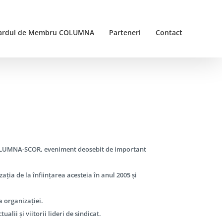
ardul de Membru COLUMNA
Parteneri
Contact
i COLUMNA-SCOR, eveniment deosebit de important
ția de la înființarea acesteia în anul 2005 și
a organizației.
alii și viitorii lideri de sindicat.