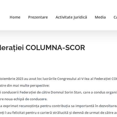
Home
Prezentare
Activitate Juridică
Media
C
Federației COLUMNA-SCOR
Noiembrie 2023 au avut loc lucrările Congresului al-V-lea al Federație
stre din mai multe perspective:
i conducerii Federației de către Domnul Sorin Stan, care a condus organiza
ătre noua echipă de conducere.
i-a exprimat recunoștința pentru contribuția sa importantă în dezvoltare
nți l-au felicitat pentru o carieră strălucită și demnă de urmat de către actu