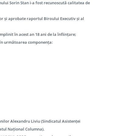
ui Sorin Stan i-a fost recunoscută calitatea de
or și aprobate raportul Biroului Executiv și al
linit în acest an 18 ani de la înființare;
, în următoarea componența:
nilor Alexandru Liviu (Sindicatul Asistenței
dicatul Național Columna).