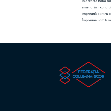
În această nouă fo
ameliorării condiți
Împreună pentru o
Împreună vom fi ma